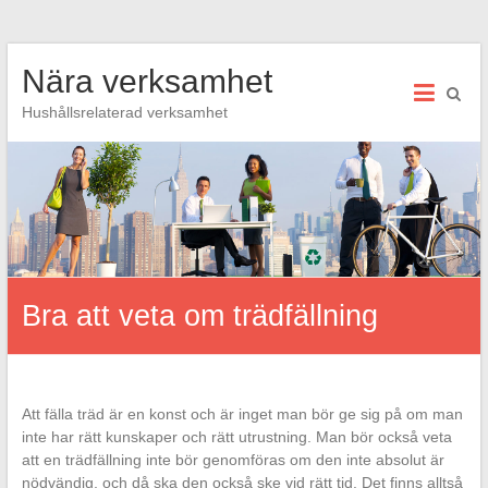
Hoppa
Nära verksamhet
till
innehåll
Hushållsrelaterad verksamhet
Bra att veta om trädfällning
Att fälla träd är en konst och är inget man bör ge sig på om man
inte har rätt kunskaper och rätt utrustning. Man bör också veta
att en trädfällning inte bör genomföras om den inte absolut är
nödvändig, och då ska den också ske vid rätt tid. Det finns alltså