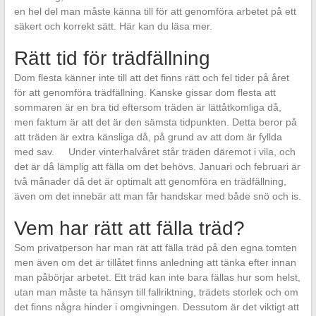
en hel del man måste känna till för att genomföra arbetet på ett
säkert och korrekt sätt. Här kan du läsa mer.
Rätt tid för trädfällning
Dom flesta känner inte till att det finns rätt och fel tider på året
för att genomföra trädfällning. Kanske gissar dom flesta att
sommaren är en bra tid eftersom träden är lättåtkomliga då,
men faktum är att det är den sämsta tidpunkten. Detta beror på
att träden är extra känsliga då, på grund av att dom är fyllda
med sav. Under vinterhalvåret står träden däremot i vila, och
det är då lämplig att fälla om det behövs. Januari och februari är
två månader då det är optimalt att genomföra en trädfällning,
även om det innebär att man får handskar med både snö och is.
Vem har rätt att fälla träd?
Som privatperson har man rät att fälla träd på den egna tomten
men även om det är tillåtet finns anledning att tänka efter innan
man påbörjar arbetet. Ett träd kan inte bara fällas hur som helst,
utan man måste ta hänsyn till fallriktning, trädets storlek och om
det finns några hinder i omgivningen. Dessutom är det viktigt att