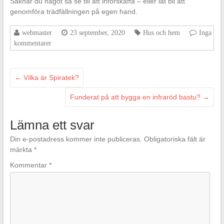
Saknar du något så se till att införskaffa – eller låt bli att
genomföra trädfällningen på egen hand.
webmaster
23 september, 2020
Hus och hem
Inga
kommentarer
←
Vilka är Spiratek?
Funderat på att bygga en infraröd bastu?
→
Lämna ett svar
Din e-postadress kommer inte publiceras.
Obligatoriska fält är
märkta
*
Kommentar
*